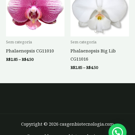
através
através
várias
R$4.50
várias
R$4.50
variantes.
variantes.
As
As
opções
opções
podem
podem
Sem categoria
Sem categoria
ser
ser
Phalaenopsis CG11010
Phalaenopsis Big Lib
escolhidas
escolhidas
CG11016
R$
2.85
–
R$
4.50
na
na
R$
2.85
–
R$
4.50
página
página
do
do
produto
produto
Copyright © 2026 casgenbiotecnologia.com